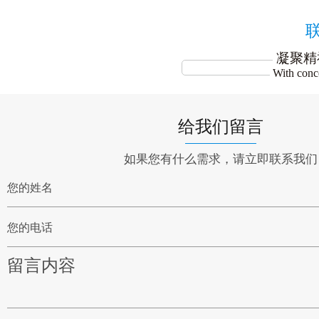
联
凝聚精
With conc
给我们留言
如果您有什么需求，请立即联系我们