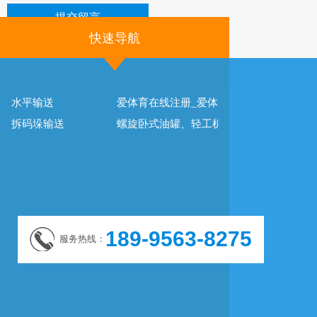
快速导航
水平输送
爱体育在线注册_爱体育（中国）
拆码垛输送
螺旋卧式油罐、轻工机械
189-9563-8275
服务热线：